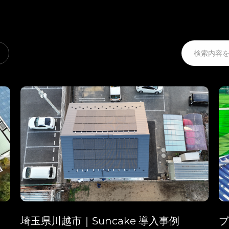
AMER
Europe
Português
Deuts
Español (Latam)
Françai
ト
埼玉県川越市｜Suncake 導入事例
プ