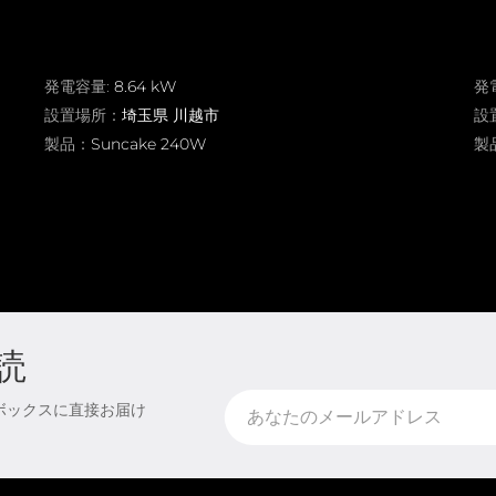
発電容量:
8.64 kW
発
設置場所：
埼玉県 川越市
設
製品：
Suncake 240W
製
読
ボックスに直接お届け