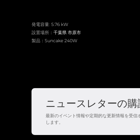
APAC
AU&NZ
日本語
発電容量:
5.76 kW
設置場所：
千葉県 市原市
中文
製品：
Suncake 240W
ニュースレターの購
最新のイベント情報や定期的な更新情報を受信
します。